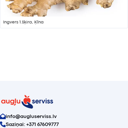
Ingvers 1.šķira, Ķīna
info@augluserviss.lv
Saziņai: +371 67609777