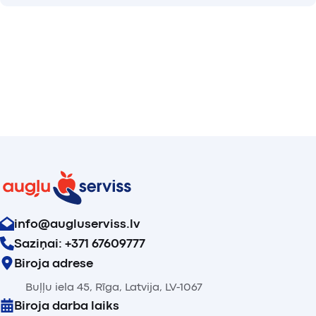
info@augluserviss.lv
Saziņai: +371 67609777
Biroja adrese
Buļļu iela 45, Rīga, Latvija, LV-1067
Biroja darba laiks