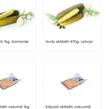
ēti 1kg, Kamarde
Gurķi skābēti 470g, Latvija
ābēti vakumā 1kg,
Kāposti skābēti vakuumā