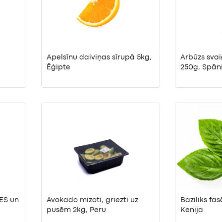
Apelsīnu daiviņas sīrupā 5kg,
Arbūzs svaig
Ēģipte
250g, Spān
ES un
Avokado mizoti, griezti uz
Baziliks fas
pusēm 2kg, Peru
Kenija