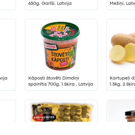
650g, Garīši, Latvija
Mežiņi, Latv
vija
Kāposti štovēti Dimdiņi
Kartupeļi d
spainītis 700g, 1.šķira , Latvija
1.5kg, 2.šķir