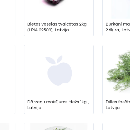
Bietes veselas tvaicētas 2kg
Burkāni maz
(LPIA 22509), Latvija
2.šķira, Lat
Dārzeņu maisījums Mežs 1kg ,
Dilles fasēt
Latvija
Latvija