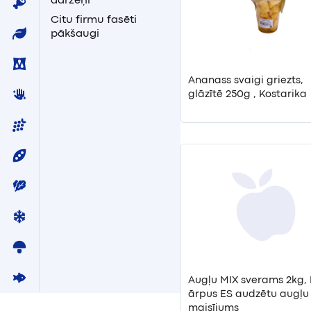
dārzeņi
Citu firmu fasēti
pākšaugi
Ananass svaigi griezts,
glāzītē 250g , Kostarika
Augļu MIX sverams 2kg, 
ārpus ES audzētu augļu
maisījums