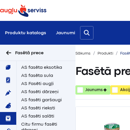
Produktu katalogs
Jaunumi
Fasētā prece
Sākums
Produkti
Fasē
AS fasēta eksotika
Fasētā pr
AS fasēta sula
AS Fasēti augļi
Jaunums
Akci
AS fasēti dārzeņi
AS fasēti garšaugi
AS fasēti rieksti
AS fasēti salāti
Citu firmu fasēti