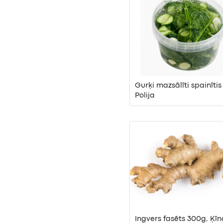
Gurķi mazsālīti spainītis
Polija
Ingvers fasēts 300g, Ķīn