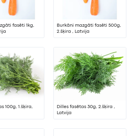
gāti fasēti 1kg,
Burkāni mazgāti fasēti 500g,
vija
2.šķira , Latvija
as 100g, 1.šķira,
Dilles fasētas 30g, 2.šķira ,
Latvija