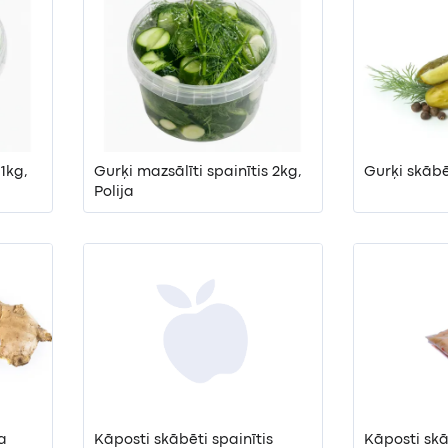
 1kg,
Gurķi mazsālīti spainītis 2kg,
Gurķi skāb
Polija
a
Kāposti skābēti spainītis
Kāposti sk