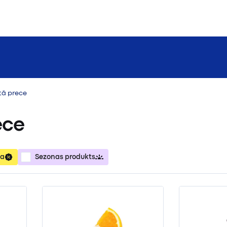
tā prece
ece
ja
Sezonas produkts