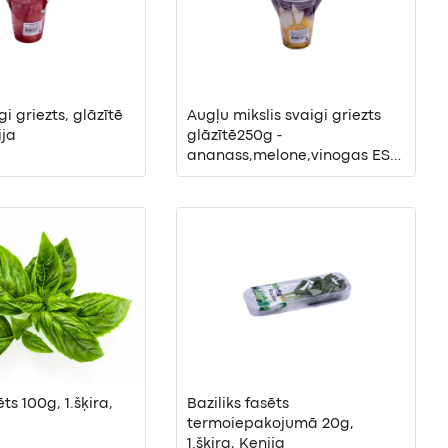
i griezts, glāzītē
Augļu mikslis svaigi griezts
ija
glāzītē250g -
ananass,melone,vinogas ES
un Ārpus ES audzētu augļu
maisījums
ēts 100g, 1.šķira,
Baziliks fasēts
termoiepakojumā 20g,
1.šķira, Kenija