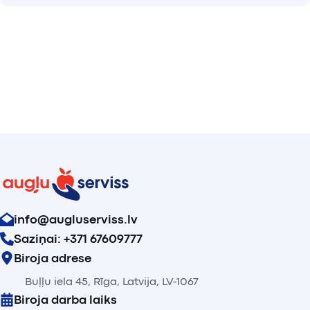
info@augluserviss.lv
Saziņai: +371 67609777
Biroja adrese
Buļļu iela 45, Rīga, Latvija, LV-1067
Biroja darba laiks