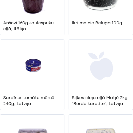
Anšovi 160g saulespuķu
Ikri melnie Beluga 100g
eļļā, Itālija
Sardīnes tomātu mērcē
Siļķes fileja eļļā Matjē 2kg
240g, Latvija
"Bordo karotīte", Latvija