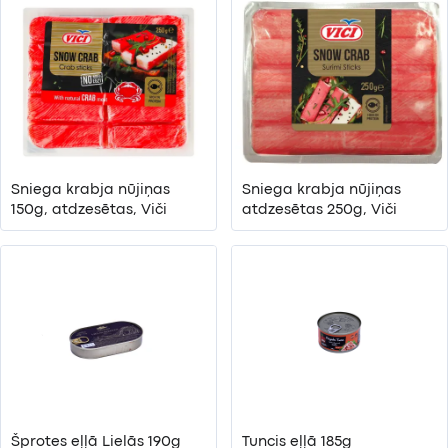
Sniega krabja nūjiņas
Sniega krabja nūjiņas
150g, atdzesētas, Viči
atdzesētas 250g, Viči
Šprotes eļļā Lielās 190g
Tuncis eļļā 185g