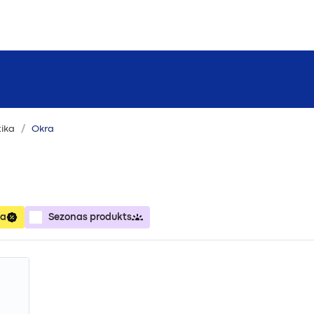
tika
Okra
ja
Sezonas produkts