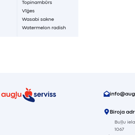
Topinambūrs
Vīģes
Wasabi sakne
Watermelon radish
info@augl
Biroja ad
Buļļu iela
1067