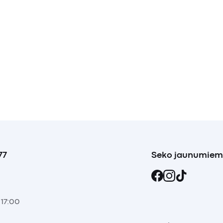
77
Seko jaunumiem
 17:00