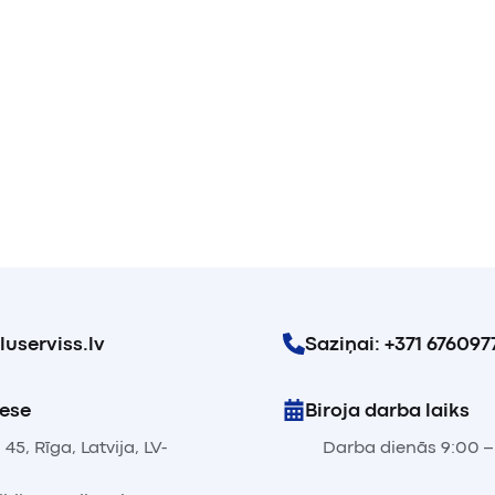
userviss.lv
Saziņai: +371 676097
rese
Biroja darba laiks
 45, Rīga, Latvija, LV-
Darba dienās 9:00 –