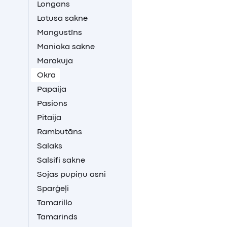
Longans
Lotusa sakne
Mangustīns
Manioka sakne
Marakuja
Okra
Papaija
Pasions
Pitaija
Rambutāns
Salaks
Salsifi sakne
Sojas pupiņu asni
Sparģeļi
Tamarillo
Tamarinds