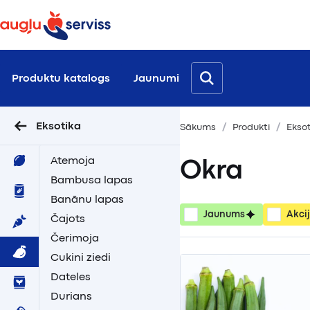
Produktu katalogs
Jaunumi
Eksotika
Sākums
Produkti
Ekso
Atemoja
Okra
Bambusa lapas
Banānu lapas
Jaunums
Akci
Čajots
Čerimoja
Cukini ziedi
Dateles
Durians