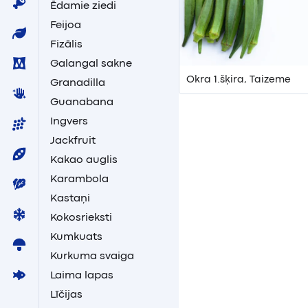
Ēdamie ziedi
Feijoa
Fizālis
Galangal sakne
Okra 1.šķira, Taizeme
Granadilla
Guanabana
Ingvers
Jackfruit
Kakao auglis
Karambola
Kastaņi
Kokosrieksti
Kumkuats
Kurkuma svaiga
Laima lapas
Līčijas