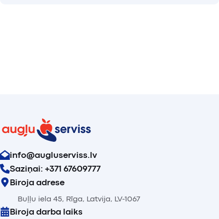
info@augluserviss.lv
Saziņai: +371 67609777
Biroja adrese
Buļļu iela 45, Rīga, Latvija, LV-1067
Biroja darba laiks