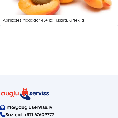
Aprikozes Mogador 45+ kal 1.šķira, Grieķija
info@augluserviss.lv
Saziņai: +371 67609777