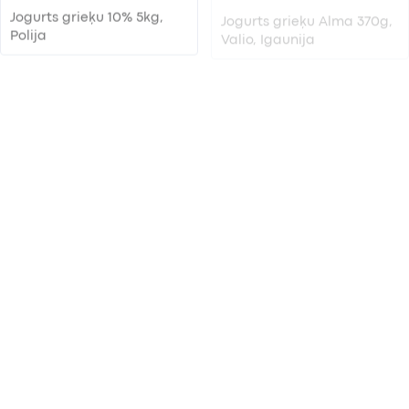
Jogurts grieķu 10% 5kg,
Jogurts grieķu Alma 370g,
Polija
Valio, Igaunija
Jogurts grieķu Alma 5kg,
Jogurts mango - vaniļas
Valio, Igaunija
950g, Limbažu piens