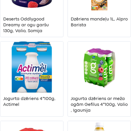
Deserts Oddlygood
Dzēriens mandeļu 1L, Alpro
Dreamy ar ogu garšu
Barista
130g, Valio, Somija
Jogurta dzēriens 4*100g,
Jogurta dzēriens ar meža
Actimel
ogām Gefilus 4*100g, Valio
, Igaunija