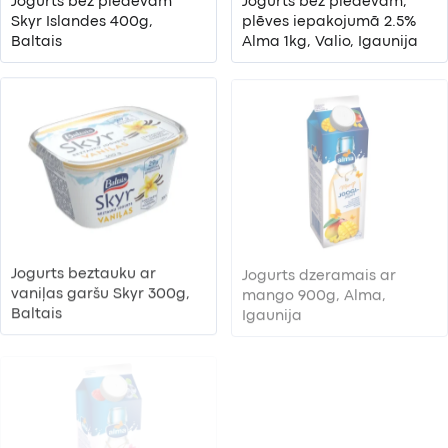
Jogurts bez piedevām
Jogurts bez piedevām,
Skyr Islandes 400g,
plēves iepakojumā 2.5%
Baltais
Alma 1kg, Valio, Igaunija
Jogurts beztauku ar
Jogurts dzeramais ar
vaniļas garšu Skyr 300g,
mango 900g, Alma,
Baltais
Igaunija