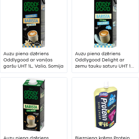
Auzu piena dzēriens
Auzu piena dzēriens
Oddlygood ar vaniļas
Oddlygood Delight ar
garšu UHT 1L, Valio, Somija
zemu tauku saturu UHT 1L,
Valio, Somija
Auzu piena dzēriens
Biezpiena krēms Protein