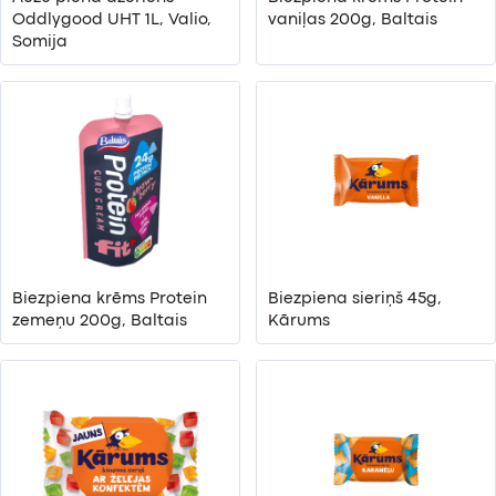
Oddlygood UHT 1L, Valio,
vaniļas 200g, Baltais
Somija
Biezpiena krēms Protein
Biezpiena sieriņš 45g,
zemeņu 200g, Baltais
Kārums