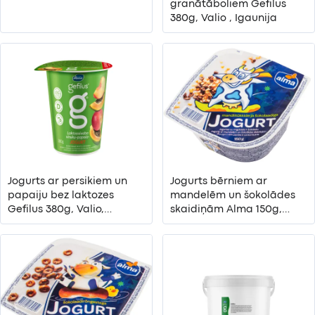
granātāboliem Gefilus
380g, Valio , Igaunija
Jogurts ar persikiem un
Jogurts bērniem ar
papaiju bez laktozes
mandelēm un šokolādes
Gefilus 380g, Valio,
skaidiņām Alma 150g,
Igaunija
Valio, Igaunija