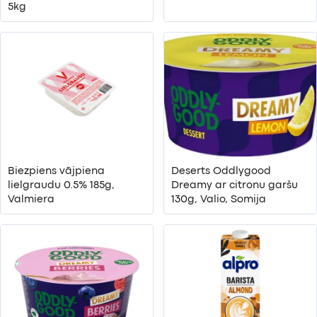
5kg
Biezpiens vājpiena
Deserts Oddlygood
lielgraudu 0.5% 185g,
Dreamy ar citronu garšu
Valmiera
130g, Valio, Somija