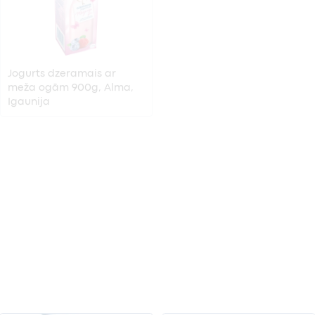
Jogurts dzeramais ar
Jogurts dzeramais ar
meža ogām 900g, Alma,
zemeņu un nektarīnu
Igaunija
garšu Alma 900g, Valio,
Igaunija
Jogurts dzeramais banānu
Jogurts dzeramais
zemeņu Alma 1L, Valio,
melleņu Oga Baltais 1kg ,
Igaunija
Tukuma piens, Latvija