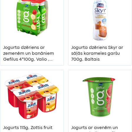
Jogurta dzēriens ar
Jogurta dzēriens Skyr ar
zemenēm un banāniem
sāļās karameles garšu
Gefilus 4*100g, Valio ,
700g, Baltais
Igaunija
Jogurts 115g, Zottis fruit
Jogurts ar avenēm un