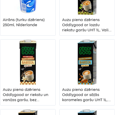
Airāns (turku dzēriens)
Auzu piena dzēriens
250ml, Nīderlande
Oddlygood ar lazdu
riekstu garšu UHT 1L, Valio,
Somija
Auzu piena dzēriens
Auzu piena dzēriens
Oddlygood ar riekstu un
Oddlygood ar sāļās
vaniļas garšu, bez
karameles garšu UHT 1L,
pievienota cukura, UHT 1L,
Valio, Somija
Valio, Somija