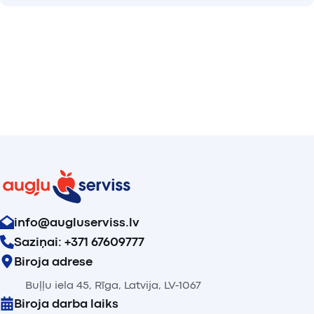
info@augluserviss.lv
Saziņai: +371 67609777
Biroja adrese
Buļļu iela 45, Rīga, Latvija, LV-1067
Biroja darba laiks