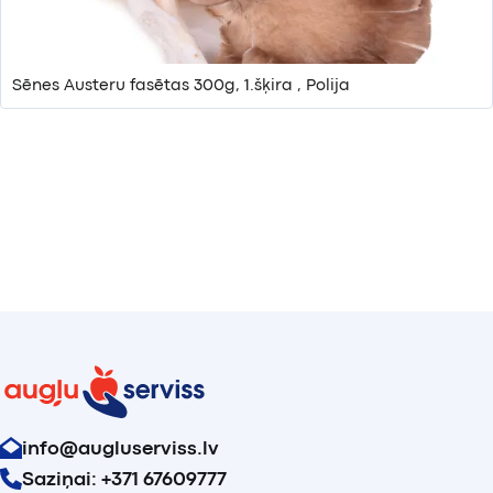
Sēnes Austeru fasētas 300g, 1.šķira , Polija
info@augluserviss.lv
Saziņai: +371 67609777