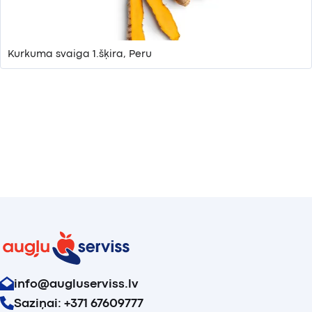
Kurkuma svaiga 1.šķira, Peru
info@augluserviss.lv
Saziņai: +371 67609777