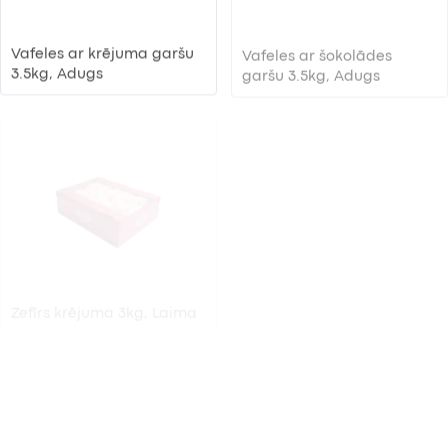
Vafeles ar krējuma garšu
Vafeles ar šokolādes
3.5kg, Adugs
garšu 3.5kg, Adugs
Zefīrs krējuma 3kg, Laima
Zefīrs vaniļas 3kg