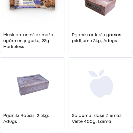
Musli batoniņš ar meža
Prjaņiki ar ķiršu garšas
ogām un jogurtu, 25g
pildījumu 3kg, Adugs
Herkuless
Prjaņiki Rausīši 2.5kg,
Saldumu izlase Ziemas
Adugs
Velte 400g, Laima