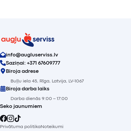
info@augluserviss.lv
Saziņai: +371 67609777
Biroja adrese
Buļļu iela 45, Rīga, Latvija, LV-1067
Biroja darba laiks
Darba dienās 9:00 – 17:00
Seko jaunumiem
Privātuma politika
Noteikumi