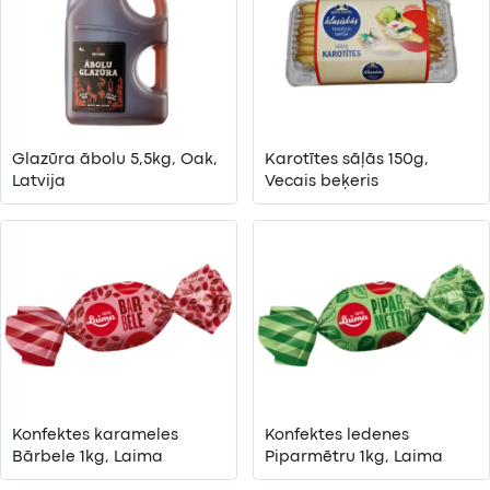
Glazūra ābolu 5,5kg, Oak,
Karotītes sāļās 150g,
Latvija
Vecais beķeris
Konfektes karameles
Konfektes ledenes
Bārbele 1kg, Laima
Piparmētru 1kg, Laima