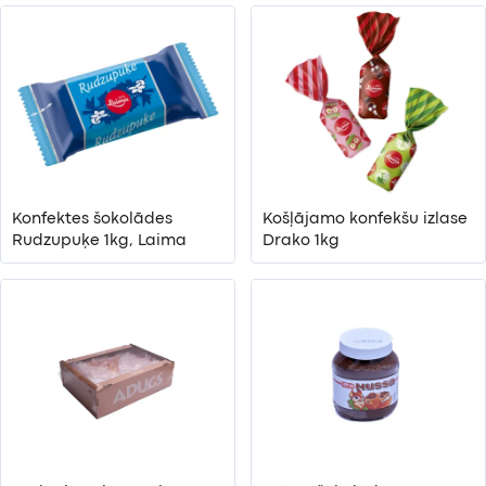
Konfektes šokolādes
Košļājamo konfekšu izlase
Rudzupuķe 1kg, Laima
Drako 1kg