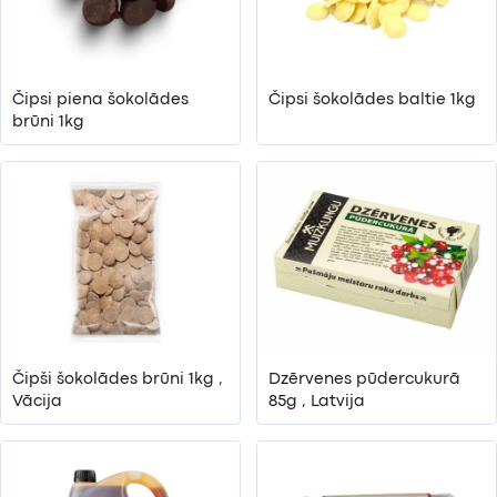
Čipsi piena šokolādes
Čipsi šokolādes baltie 1kg
brūni 1kg
Čipši šokolādes brūni 1kg ,
Dzērvenes pūdercukurā
Vācija
85g , Latvija