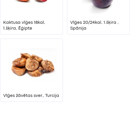
Kaktusa vīģes 18kal,
Vīģes 20/24kal, 1.šķira ,
1.šķira, Ēģipte
Spānija
Vīģes žāvētas sver., Turcija