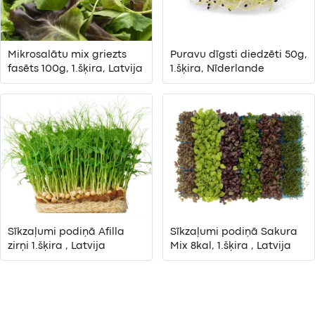
Mikrosalātu mix griezts
Puravu dīgsti diedzēti 50g,
fasēts 100g, 1.šķira, Latvija
1.šķira, Nīderlande
Sīkzaļumi podiņā Afilla
Sīkzaļumi podiņā Sakura
zirņi 1.šķira , Latvija
Mix 8kal, 1.šķira , Latvija