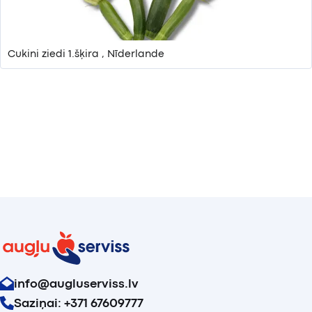
Cukini ziedi 1.šķira , Nīderlande
info@augluserviss.lv
Saziņai: +371 67609777