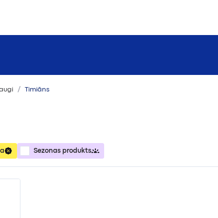
augi
Timiāns
ja
Sezonas produkts