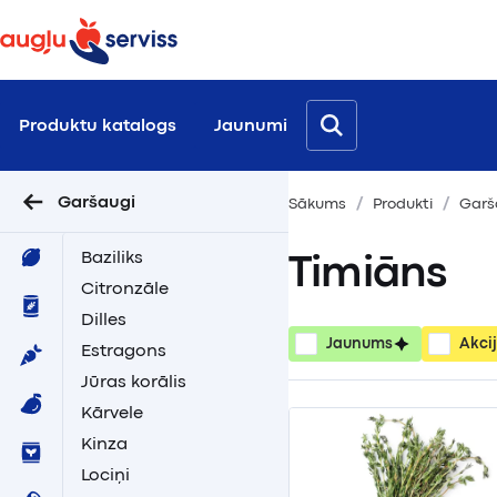
Produktu katalogs
Jaunumi
Garšaugi
Sākums
Produkti
Garš
Baziliks
Timiāns
Citronzāle
Dilles
Jaunums
Akci
Estragons
Jūras korālis
Kārvele
Kinza
Lociņi