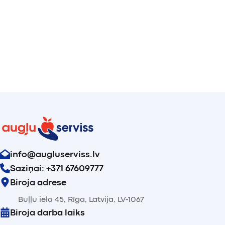
info@augluserviss.lv
Saziņai: +371 67609777
Biroja adrese
Buļļu iela 45, Rīga, Latvija, LV-1067
Biroja darba laiks