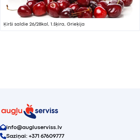
Ķirši saldie 26/28kal, 1.šķira, Grieķija
info@augluserviss.lv
Saziņai: +371 67609777