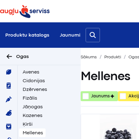
Produktu katalogs
Jaunumi
Ogas
Sākums
Produkti
Oga
Avenes
Mellenes
Cidonijas
Dzērvenes
Jaunums
Akci
Fizālis
Jāņogas
Kazenes
Ķirši
Mellenes