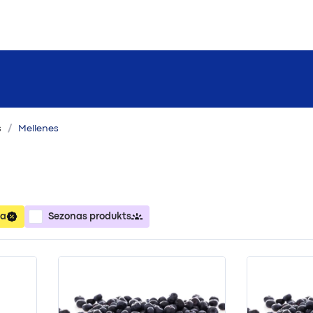
s
Mellenes
ja
Sezonas produkts