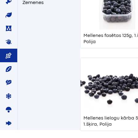
Zemenes
Mellenes fasētas 125g, 1.š
Polija
Mellenes lielogu kārba 
1.šķira, Polija