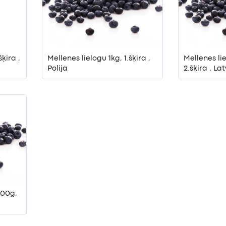
ķira ,
Mellenes lielogu 1kg, 1.šķira ,
Mellenes li
Polija
2.šķira , Lat
500g,