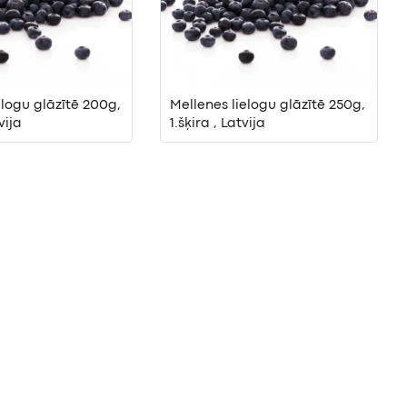
elogu glāzītē 200g,
Mellenes lielogu glāzītē 250g,
vija
1.šķira , Latvija