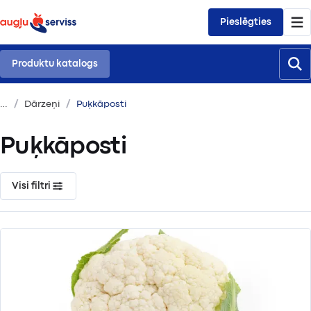
Pieslēgties
Produktu katalogs
Dārzeņi
Puķkāposti
Puķkāposti
Visi filtri