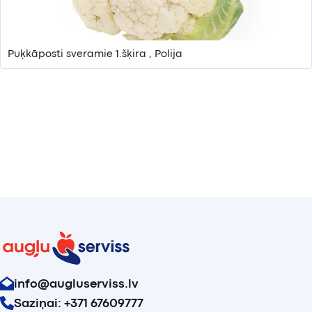
Puķkāposti sveramie 1.šķira , Polija
info@augluserviss.lv
Saziņai: +371 67609777