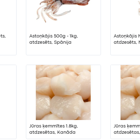
ts,
Astoņkājis 500g - 1kg,
Astoņkājis 
atdzesēts, Spānija
atdzesēts,
Jūras ķemmītes 1.8kg,
Jūras ķemmī
atdzesētas, Kanāda
atdzesētas