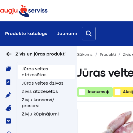
Produktu katalogs
Jaunumi
Zivis un jūras produkti
Sākums
Produkti
Zivis
Jūras veltes
Jūras velt
atdzesētas
Jūras veltes dzīvas
Zivis atdzesētas
Jaunums
Akci
Zivju konservi/
preservi
Zivju kūpinājumi