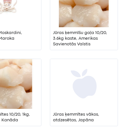
Moskardini,
Jūras ķemmīšu gaļa 10/20,
 Maroka
3.6kg kaste, Amerikas
Savienotās Valstis
tes 10/20, 1kg,
Jūras ķemmītes vākos,
, Kanāda
atdzesētas, Japāna