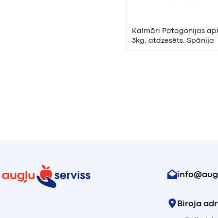
Kalmāri Patagonijas ap
3kg, atdzesēts, Spānija
info@augl
Biroja ad