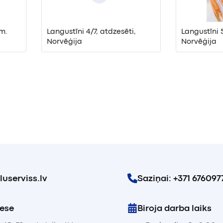
m.
Langustīni 4/7, atdzesēti,
Langustīni 5
Norvēģija
Norvēģija
userviss.lv
Saziņai: +371 676097
rese
Biroja darba laiks