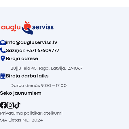
info@augluserviss.lv
Saziņai: +371 67609777
Biroja adrese
Buļļu iela 45, Rīga, Latvija, LV-1067
Biroja darba laiks
Darba dienās 9:00 – 17:00
Seko jaunumiem
Privātuma politika
Noteikumi
SIA Lietas MD, 2024