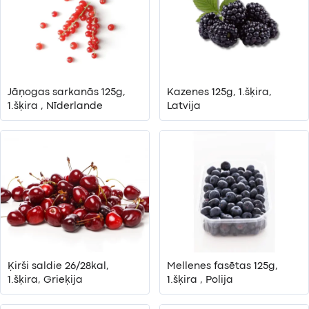
Jāņogas sarkanās 125g,
Kazenes 125g, 1.šķira,
1.šķira , Nīderlande
Latvija
Ķirši saldie 26/28kal,
Mellenes fasētas 125g,
1.šķira, Grieķija
1.šķira , Polija