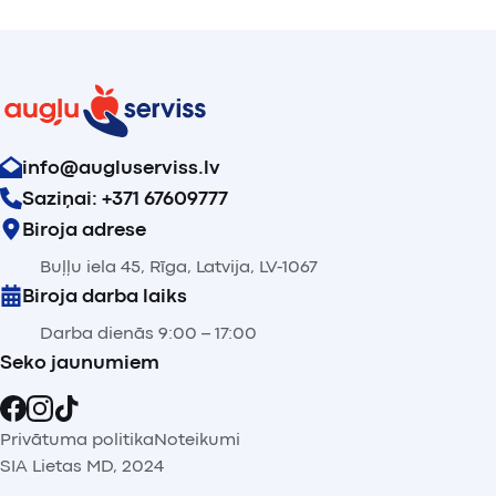
info@augluserviss.lv
Saziņai: +371 67609777
Biroja adrese
Buļļu iela 45, Rīga, Latvija, LV-1067
Biroja darba laiks
Darba dienās 9:00 – 17:00
Seko jaunumiem
Privātuma politika
Noteikumi
SIA Lietas MD, 2024