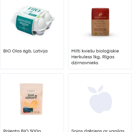
BIO Olas 6gb, Latvija
Milti kviešu bioloģiskie
Herkuless 1kg, Rīgas
dzirnavnieks
Polenta BIO 500g
Sojas dzēriens ar vaniļas