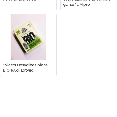
garšu 1L Alpro
Sviests Cesvaines piens
BIO 165g, Latvija