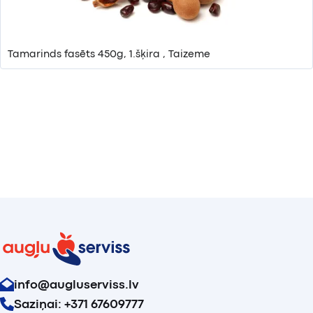
Tamarinds fasēts 450g, 1.šķira , Taizeme
info@augluserviss.lv
Saziņai: +371 67609777