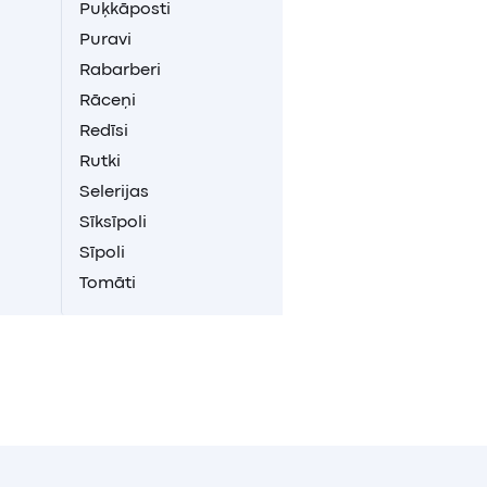
Puķkāposti
Puravi
Rabarberi
Rāceņi
Redīsi
Rutki
Selerijas
Sīksīpoli
Sīpoli
Tomāti