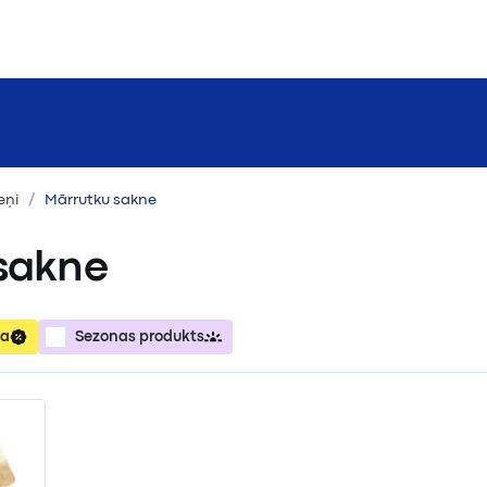
eņi
Mārrutku sakne
sakne
ja
Sezonas produkts