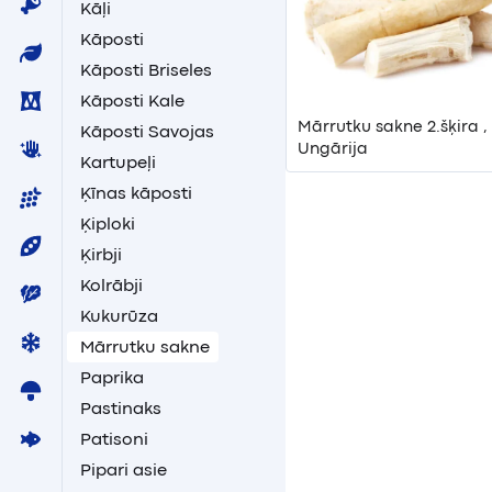
Kāļi
Kāposti
Kāposti Briseles
Kāposti Kale
Mārrutku sakne 2.šķira ,
Kāposti Savojas
Ungārija
Kartupeļi
Ķīnas kāposti
Ķiploki
Ķirbji
Kolrābji
Kukurūza
Mārrutku sakne
Paprika
Pastinaks
Patisoni
Pipari asie