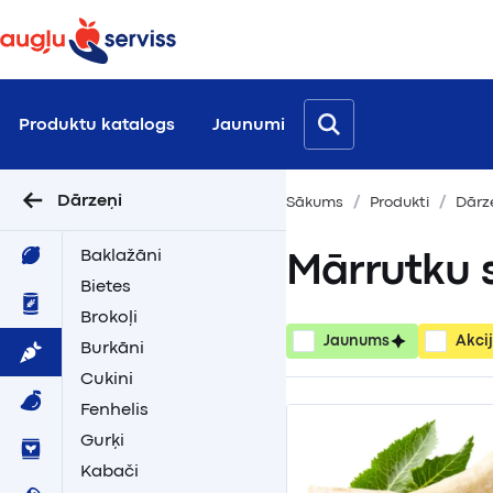
Produktu katalogs
Jaunumi
Dārzeņi
Sākums
Produkti
Dārz
Baklažāni
Mārrutku 
Bietes
Brokoļi
Jaunums
Akci
Burkāni
Cukini
Fenhelis
Gurķi
Kabači